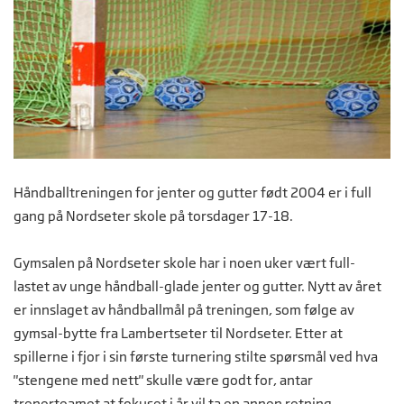
Håndballtreningen for jenter og gutter født 2004 er i full
gang på Nordseter skole på torsdager 17-18.
Gymsalen på Nordseter skole har i noen uker vært full-
lastet av unge håndball-glade jenter og gutter. Nytt av året
er innslaget av håndballmål på treningen, som følge av
gymsal-bytte fra Lambertseter til Nordseter. Etter at
spillerne i fjor i sin første turnering stilte spørsmål ved hva
"stengene med nett" skulle være godt for, antar
trenerteamet at fokuset i år vil ta en annen retning.