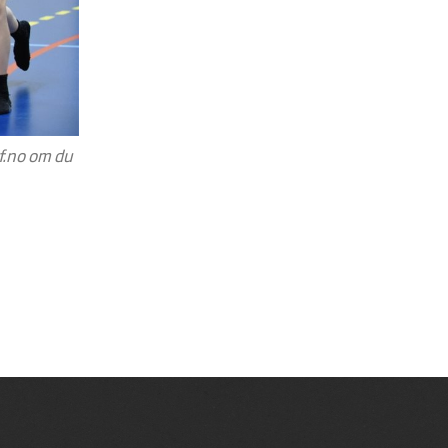
f.no
om du