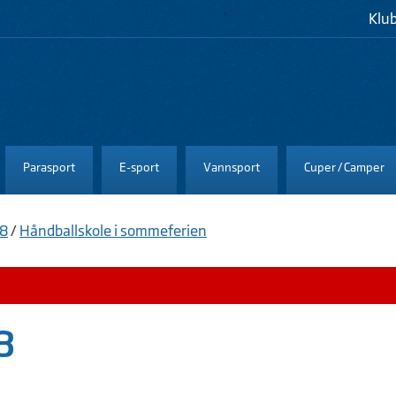
Klu
Parasport
E-sport
Vannsport
Cuper / Camper
08
/
Håndballskole i sommeferien
8