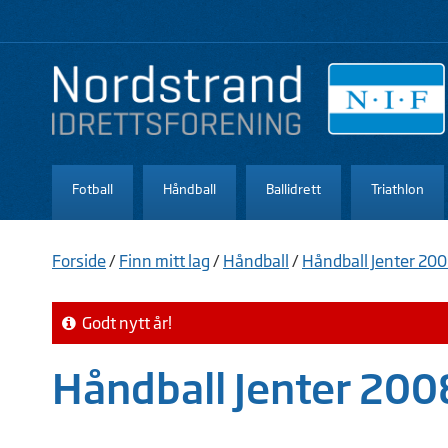
Fotball
Håndball
Ballidrett
Triathlon
Forside
/
Finn mitt lag
/
Håndball
/
Håndball Jenter 20
Godt nytt år!
Håndball Jenter 200