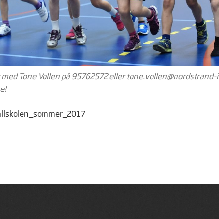
 med Tone Vollen på 95762572 eller
tone.vollen@nordstrand-i
e!