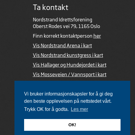
Ta kontakt
Nordstrand Idrettsforening
Oberst Rodes vei 79, 1165 Oslo
Finn korrekt kontaktperson
her
Vis Nordstrand Arena i kart
Vis Nordstrand kunstgress i kart
Vis Hallager og Hundejordet i kart
Vis Mosseveien / Vannsport i kart
Ved feil i nettsiden
Vi bruker informasjonskapsler for å gi deg
den beste opplevelsen på nettstedet vårt.
Trykk OK for å godta.
Les mer
Utviklet av Netlab
,
publiseres med eRedaktør
OK!