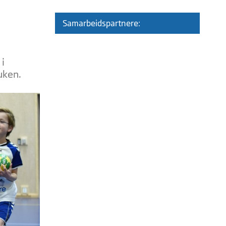
Samarbeidspartnere:
i
uken.