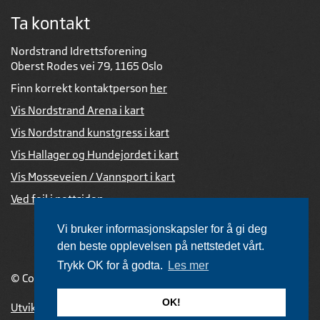
Ta kontakt
Nordstrand Idrettsforening
Oberst Rodes vei 79, 1165 Oslo
Finn korrekt kontaktperson
her
Vis Nordstrand Arena i kart
Vis Nordstrand kunstgress i kart
Vis Hallager og Hundejordet i kart
Vis Mosseveien / Vannsport i kart
Ved feil i nettsiden
Vi bruker informasjonskapsler for å gi deg
den beste opplevelsen på nettstedet vårt.
Trykk OK for å godta.
Les mer
© Copyright 2026 |
Personvernerklæring
OK!
Utviklet av Netlab
,
publiseres med eRedaktør