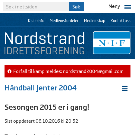
Meny
Klubbinfo
Medlemsfordeler
Medlemskap
Kontakt oss
Forfall til kamp meldes:
nordstrand2004@gmail.com
Håndball Jenter 2004
Sesongen 2015 er i gang!
Sist oppdatert 06.10.2016 kl.20.52