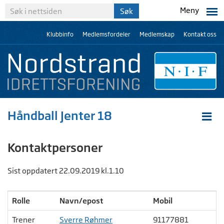
Meny
Klubbinfo
Medlemsfordeler
Medlemskap
Kontakt oss
Håndball Jenter 18
Kontaktpersoner
Sist oppdatert 22.09.2019 kl.1.10
Rolle
Navn/epost
Mobil
Trener
Sverre Røhmer
91177881