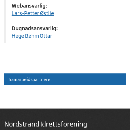
Webansvarlig:
Lars-Petter Østlie
Dugnadsansvarlig:
Hege Bøhm Ottar
Samarbeidspartnere:
Nordstrand Idrettsforening