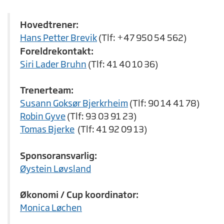
Hovedtrener:
Hans Petter Brevik
(Tlf: +47 950 54 562)
Foreldrekontakt:
Siri Lader Bruhn
(Tlf: 41 40 10 36)
Trenerteam:
Susann Goksør Bjerkrheim
(Tlf: 90 14 41 78)
Robin Gyve
(Tlf: 93 03 91 23)
Tomas Bjerke
(Tlf: 41 92 09 13)
Sponsoransvarlig:
Øystein Løvsland
Økonomi / Cup koordinator:
Monica Løchen