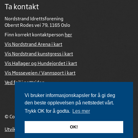
Ta kontakt
Nordstrand Idrettsforening
Oberst Rodes vei 79, 1165 Oslo
Finn korrekt kontaktperson
her
Vis Nordstrand Arena i kart
Vis Nordstrand kunstgress i kart
Vis Hallager og Hundejordet i kart
Vis Mosseveien / Vannsport i kart
Ved feil i nettsiden
Vi bruker informasjonskapsler for å gi deg
den beste opplevelsen på nettstedet vårt.
Trykk OK for å godta.
Les mer
© Copyright 2026 |
Personvernerklæring
OK!
Utviklet av Netlab
,
publiseres med eRedaktør