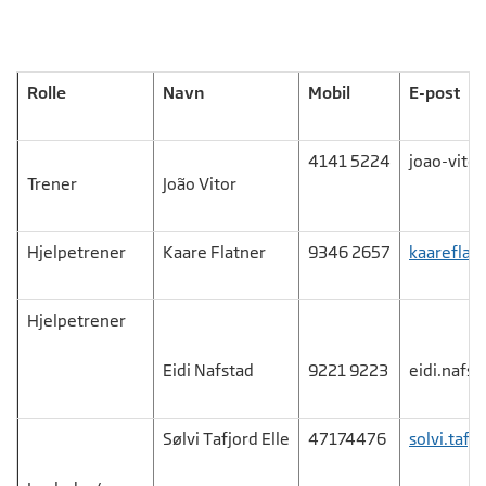
Rolle
Navn
Mobil
E-post
4141 5224
joao-vito
Trener
João Vitor
Hjelpetrener
Kaare Flatner
9346 2657
k
aareflat
Hjelpetrener
Eidi Nafstad
9221 9223
eidi.nafs
Sølvi Tafjord Elle
47174476
solvi.tafjo