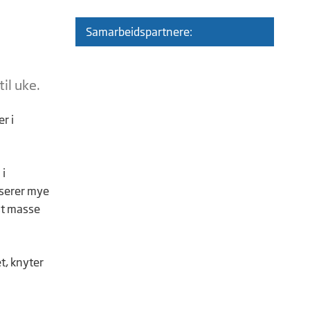
Samarbeidspartnere:
il uke.
r i
 i
userer mye
nst masse
et, knyter