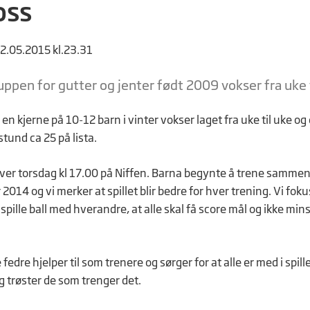
oss
12.05.2015 kl.23.31
uppen for gutter og jenter født 2009 vokser fra uke t
en kjerne på 10-12 barn i vinter vokser laget fra uke til uke og e
tund ca 25 på lista.
hver torsdag kl 17.00 på Niffen. Barna begynte å trene sammen
014 og vi merker at spillet blir bedre for hver trening. Vi fok
, spille ball med hverandre, at alle skal få score mål og ikke mi
fedre hjelper til som trenere og sørger for at alle er med i spill
g trøster de som trenger det.