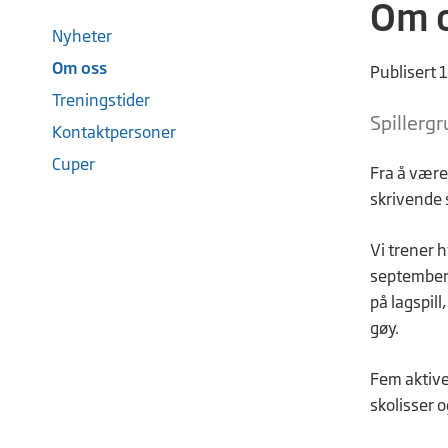
Om 
Nyheter
Om oss
Publisert 
Treningstider
Spillergr
Kontaktpersoner
Cuper
Fra å være 
skrivende s
Vi trener 
september 2
på lagspill
gøy.
Fem aktive 
skolisser o