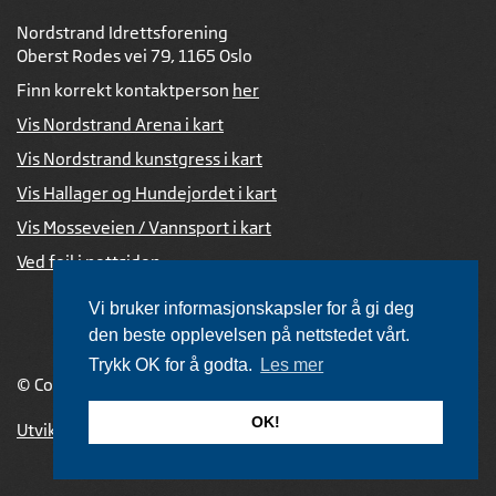
Nordstrand Idrettsforening
Oberst Rodes vei 79, 1165 Oslo
Finn korrekt kontaktperson
her
Vis Nordstrand Arena i kart
Vis Nordstrand kunstgress i kart
Vis Hallager og Hundejordet i kart
Vis Mosseveien / Vannsport i kart
Ved feil i nettsiden
Vi bruker informasjonskapsler for å gi deg
den beste opplevelsen på nettstedet vårt.
Trykk OK for å godta.
Les mer
© Copyright 2026 |
Personvernerklæring
OK!
Utviklet av Netlab
,
publiseres med eRedaktør