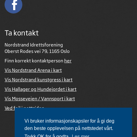
Ta kontakt
Nordstrand Idrettsforening
Oberst Rodes vei 79, 1165 Oslo
Finn korrekt kontaktperson
her
Vis Nordstrand Arena i kart
Vis Nordstrand kunstgress i kart
Vis Hallager og Hundejordet i kart
Vis Mosseveien / Vannsport i kart
Ved feil i nettsiden
Vi bruker informasjonskapsler for å gi deg
den beste opplevelsen på nettstedet vårt.
Trykk OK for å godta.
Les mer