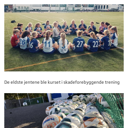
De eldste jentene ble kurset i skadeforebyggende trening