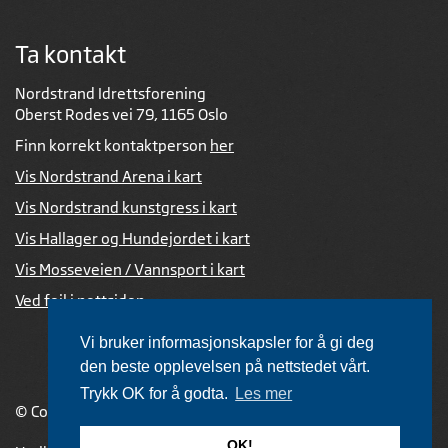
Ta kontakt
Nordstrand Idrettsforening
Oberst Rodes vei 79, 1165 Oslo
Finn korrekt kontaktperson
her
Vis Nordstrand Arena i kart
Vis Nordstrand kunstgress i kart
Vis Hallager og Hundejordet i kart
Vis Mosseveien / Vannsport i kart
Ved feil i nettsiden
Vi bruker informasjonskapsler for å gi deg
den beste opplevelsen på nettstedet vårt.
Trykk OK for å godta.
Les mer
© Copyright 2026 |
Personvernerklæring
OK!