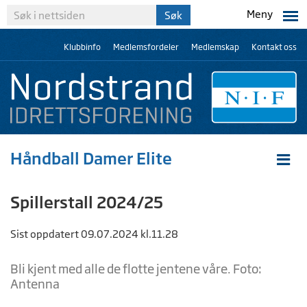
Meny
Klubbinfo
Medlemsfordeler
Medlemskap
Kontakt oss
Håndball Damer Elite
Spillerstall 2024/25
Sist oppdatert 09.07.2024 kl.11.28
Bli kjent med alle de flotte jentene våre. Foto:
Antenna