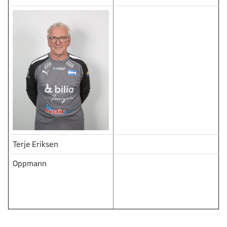
Terje Eriksen
Oppmann