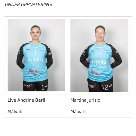
UNDER OPPDATERING!
Live Andrine Berli
Martina Jurisic
Målvakt
Målvakt