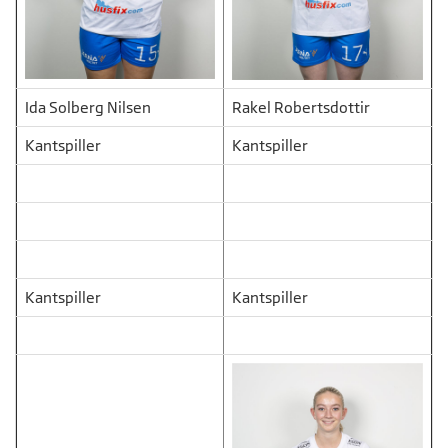
Ida Solberg Nilsen
Rakel Robertsdottir
Kantspiller
Kantspiller
Kantspiller
Kantspiller