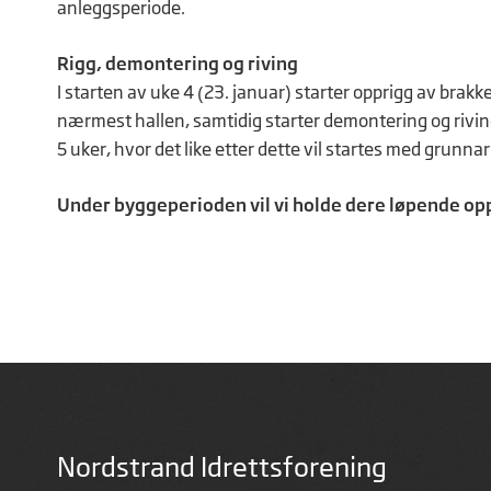
anleggsperiode.
Rigg, demontering og riving
I starten av uke 4 (23. januar) starter opprigg av br
nærmest hallen, samtidig starter demontering og riving
5 uker, hvor det like etter dette vil startes med grunna
Under byggeperioden vil vi holde dere løpende opp
Nordstrand Idrettsforening