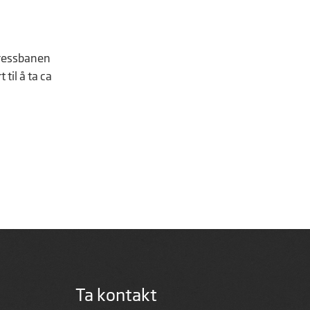
gressbanen
til å ta ca
Ta kontakt