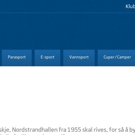
Klu
Parasport
E-sport
Vannsport
Cuper / Camper
 skje, Nordstrandhallen fra 1955 skal rives, for så å 