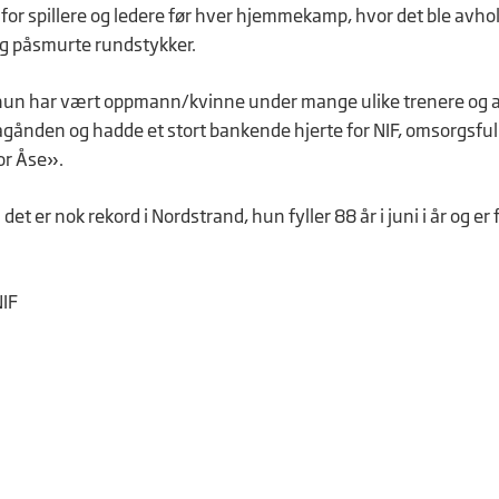
år for spillere og ledere før hver hjemmekamp, hvor det ble avho
g påsmurte rundstykker.
– hun har vært oppmann/kvinne under mange ulike trenere og a
 lagånden og hadde et stort bankende hjerte for NIF, omsorgsful
or Åse».
t er nok rekord i Nordstrand, hun fyller 88 år i juni i år og er f
NIF