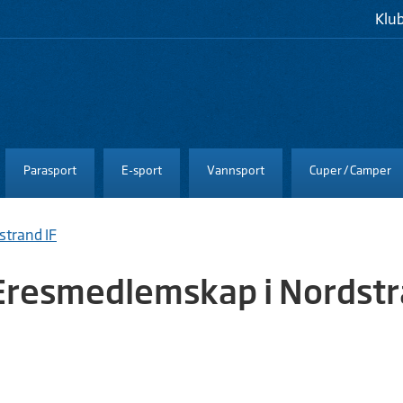
Klu
Parasport
E-sport
Vannsport
Cuper / Camper
strand IF
t Æresmedlemskap i Nordst