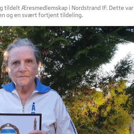
g tildelt Æresmedlemskap i Nordstrand IF. Dette var
n og en svært fortjent tildeling.