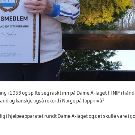
ng i 1953 og spilte seg raskt inn på Dame A-laget til NIF i hånd
trand og kanskje også rekord i Norge på toppnivå?
lig i hjelpeapparatet rundt Dame A-laget og det skulle vare i g