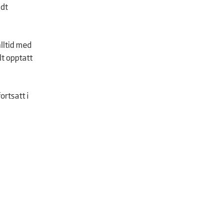
ldt
lltid med
lt opptatt
ortsatt i