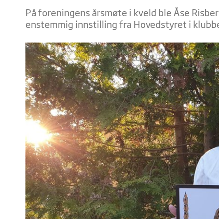
På foreningens årsmøte i kveld ble Åse Risber
enstemmig innstilling fra Hovedstyret i klubbe