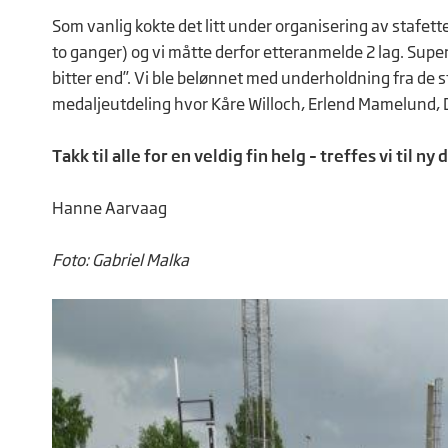
Som vanlig kokte det litt under organisering av stafette
to ganger) og vi måtte derfor etteranmelde 2 lag. Super
bitter end”. Vi ble belønnet med underholdning fra de s
medaljeutdeling hvor Kåre Willoch, Erlend Mamelund, Dr
Takk til alle for en veldig fin helg – treffes vi til n
Hanne Aarvaag
Foto: Gabriel Malka