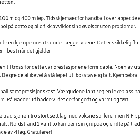
hetten.
 100 m og 400 m løp. Tidsskjemaet for håndball overlappet de 
el på dette og alle fikk avviklet sine øvelser uten problemer.
rde en kjempeinnsats under begge løpene. Det er skikkelig flo
– best når det gjelder.
n til tross for dette var prestasjonene formidable. Noen av u
De greide allikevel å stå løpet ut, bokstavelig talt. Kjempebra!
n ball samt presisjonskast. Værgudene fant seg en lekeplass 
m. På Nadderud hadde vi det derfor godt og varmt og tørt.
e tradisjonen tro stort sett lag med voksne spillere, men NIF-sp
hals. Nordstrand 1 vant to kamper i sin gruppe og endte på tred
de av 4 lag. Gratulerer!