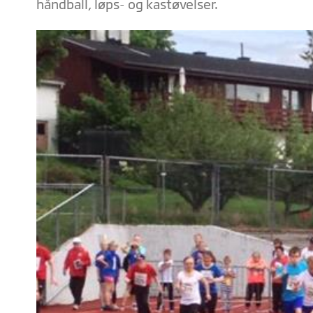
håndball, løps- og kastøvelser.