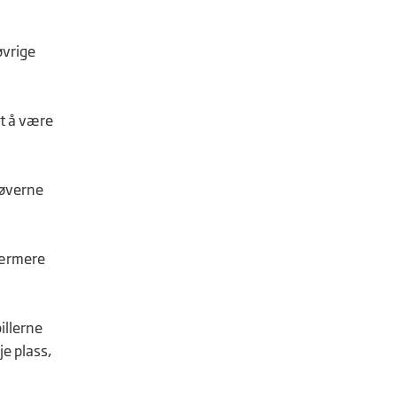
øvrige
tt å være
tøverne
nærmere
illerne
je plass,