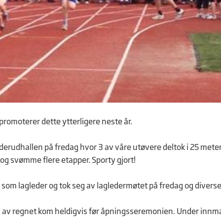
promoterer dette ytterligere neste år.
udhallen på fredag hvor 3 av våre utøvere deltok i 25 meter
og svømme flere etapper. Sporty gjort!
lte som lagleder og tok seg av lagledermøtet på fredag og divers
n av regnet kom heldigvis før åpningsseremonien. Under innm