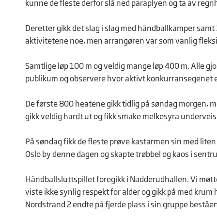
kunne de fleste derfor slå ned paraplyen og ta av regn
Deretter gikk det slag i slag med håndballkamper samt
aktivitetene noe, men arrangøren var som vanlig fleksib
Samtlige løp 100 m og veldig mange løp 400 m. Alle gjo
publikum og observere hvor aktivt konkurransegenet er 
De første 800 heatene gikk tidlig på søndag morgen, me
gikk veldig hardt ut og fikk smake melkesyra underveis. 
På søndag fikk de fleste prøve kastarmen sin med lite
Oslo by denne dagen og skapte trøbbel og kaos i sentru
Håndballsluttspillet foregikk i Nadderudhallen. Vi møtt
viste ikke synlig respekt for alder og gikk på med krum 
Nordstrand 2 endte på fjerde plass i sin gruppe beståen