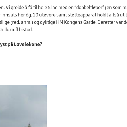
n. Vi greide å få til hele 5 lag med en ”dobbeltløper” (en som m
 innsats her òg. 19 utøvere samt støtteapparat holdt altså ut ti
tilige (red. anm.) og dyktige HM Kongens Garde. Deretter var d
illo m.fl bistod.
y dyst på Løvelekene?