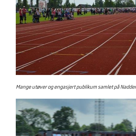
Mange utøver og engasjert publikum samlet på Nadderu