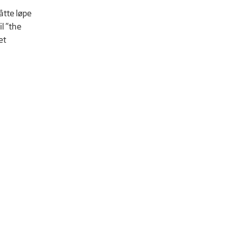
åtte løpe
l ”the
et