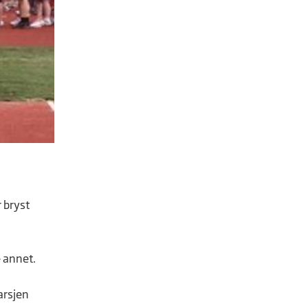
 bryst
e annet.
arsjen