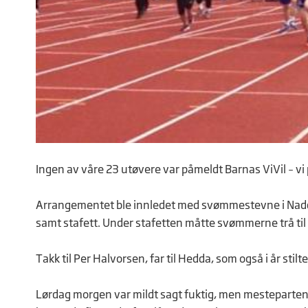
Ingen av våre 23 utøvere var påmeldt Barnas ViVil – vi 
Arrangementet ble innledet med svømmestevne i Nadder
samt stafett. Under stafetten måtte svømmerne trå til 
Takk til Per Halvorsen, far til Hedda, som også i år sti
Lørdag morgen var mildt sagt fuktig, men mesteparte