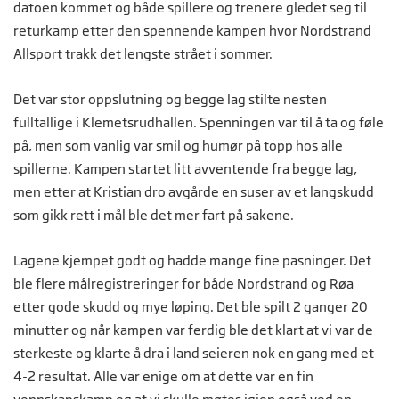
datoen kommet og både spillere og trenere gledet seg til
returkamp etter den spennende kampen hvor Nordstrand
Allsport trakk det lengste strået i sommer.
Det var stor oppslutning og begge lag stilte nesten
fulltallige i Klemetsrudhallen. Spenningen var til å ta og føle
på, men som vanlig var smil og humør på topp hos alle
spillerne. Kampen startet litt avventende fra begge lag,
men etter at Kristian dro avgårde en suser av et langskudd
som gikk rett i mål ble det mer fart på sakene.
Lagene kjempet godt og hadde mange fine pasninger. Det
ble flere målregistreringer for både Nordstrand og Røa
etter gode skudd og mye løping. Det ble spilt 2 ganger 20
minutter og når kampen var ferdig ble det klart at vi var de
sterkeste og klarte å dra i land seieren nok en gang med et
4-2 resultat. Alle var enige om at dette var en fin