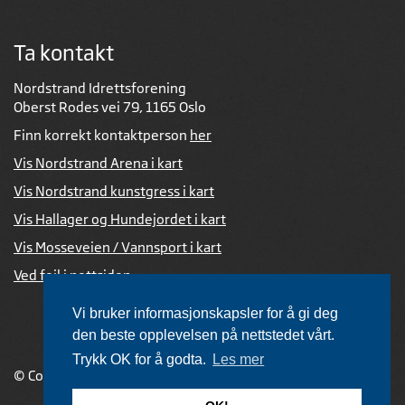
Ta kontakt
Nordstrand Idrettsforening
Oberst Rodes vei 79, 1165 Oslo
Finn korrekt kontaktperson
her
Vis Nordstrand Arena i kart
Vis Nordstrand kunstgress i kart
Vis Hallager og Hundejordet i kart
Vis Mosseveien / Vannsport i kart
Ved feil i nettsiden
Vi bruker informasjonskapsler for å gi deg
den beste opplevelsen på nettstedet vårt.
Trykk OK for å godta.
Les mer
© Copyright 2026 |
Personvernerklæring