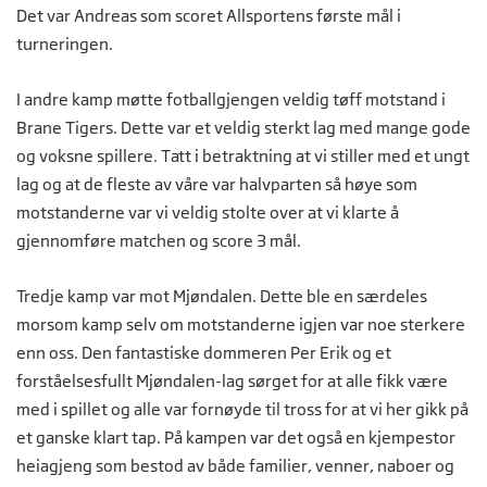
Det var Andreas som scoret Allsportens første mål i
turneringen.
I andre kamp møtte fotballgjengen veldig tøff motstand i
Brane Tigers. Dette var et veldig sterkt lag med mange gode
og voksne spillere. Tatt i betraktning at vi stiller med et ungt
lag og at de fleste av våre var halvparten så høye som
motstanderne var vi veldig stolte over at vi klarte å
gjennomføre matchen og score 3 mål.
Tredje kamp var mot Mjøndalen. Dette ble en særdeles
morsom kamp selv om motstanderne igjen var noe sterkere
enn oss. Den fantastiske dommeren Per Erik og et
forståelsesfullt Mjøndalen-lag sørget for at alle fikk være
med i spillet og alle var fornøyde til tross for at vi her gikk på
et ganske klart tap. På kampen var det også en kjempestor
heiagjeng som bestod av både familier, venner, naboer og