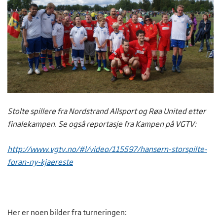
Stolte spillere fra Nordstrand Allsport og Røa United etter
finalekampen. Se også reportasje fra Kampen på VGTV:
http://www.vgtv.no/#!/video/115597/hansern-storspilte-
foran-ny-kjaereste
Her er noen bilder fra turneringen: