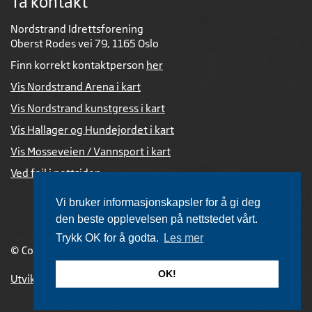
Ta kontakt
Nordstrand Idrettsforening
Oberst Rodes vei 79, 1165 Oslo
Finn korrekt kontaktperson
her
Vis Nordstrand Arena i kart
Vis Nordstrand kunstgress i kart
Vis Hallager og Hundejordet i kart
Vis Mosseveien / Vannsport i kart
Ved feil i nettsiden
Vi bruker informasjonskapsler for å gi deg
den beste opplevelsen på nettstedet vårt.
Trykk OK for å godta.
Les mer
© Copyright 2026 |
Personvernerklæring
OK!
Utviklet av Netlab
,
publiseres med eRedaktør