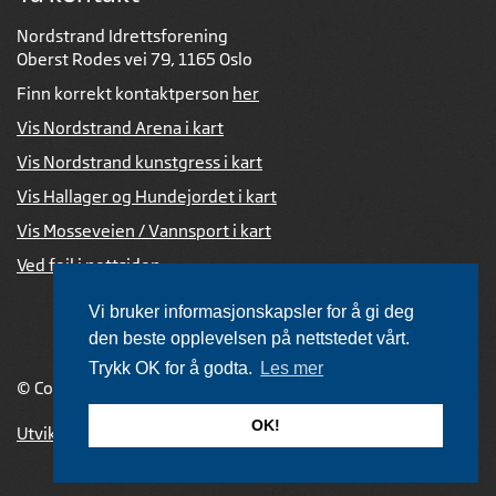
Nordstrand Idrettsforening
Oberst Rodes vei 79, 1165 Oslo
Finn korrekt kontaktperson
her
Vis Nordstrand Arena i kart
Vis Nordstrand kunstgress i kart
Vis Hallager og Hundejordet i kart
Vis Mosseveien / Vannsport i kart
Ved feil i nettsiden
Vi bruker informasjonskapsler for å gi deg
den beste opplevelsen på nettstedet vårt.
Trykk OK for å godta.
Les mer
© Copyright 2026 |
Personvernerklæring
OK!
Utviklet av Netlab
,
publiseres med eRedaktør