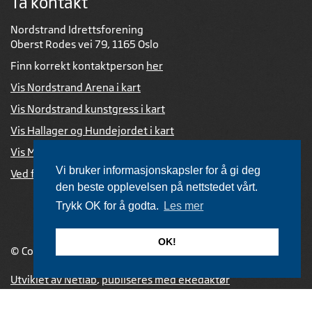
Ta kontakt
Nordstrand Idrettsforening
Oberst Rodes vei 79, 1165 Oslo
Finn korrekt kontaktperson
her
Vis Nordstrand Arena i kart
Vis Nordstrand kunstgress i kart
Vis Hallager og Hundejordet i kart
Vis Mosseveien / Vannsport i kart
Vi bruker informasjonskapsler for å gi deg
Ved feil i nettsiden
den beste opplevelsen på nettstedet vårt.
Trykk OK for å godta.
Les mer
OK!
© Copyright 2026 |
Personvernerklæring
Utviklet av Netlab
,
publiseres med eRedaktør