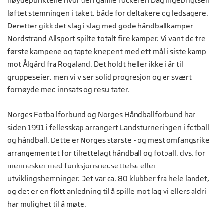
høydepunktene hvor den gamle rockeren Dag Ingebrigtsen
løftet stemningen i taket, både for deltakere og ledsagere.
Deretter gikk det slag i slag med gode håndballkamper.
Nordstrand Allsport spilte totalt fire kamper. Vi vant de tre
første kampene og tapte knepent med ett mål i siste kamp
mot Ålgård fra Rogaland. Det holdt heller ikke i år til
gruppeseier, men vi viser solid progresjon og er svært
fornøyde med innsats og resultater.
Norges Fotballforbund og Norges Håndballforbund har
siden 1991 i fellesskap arrangert Landsturneringen i fotball
og håndball. Dette er Norges største - og mest omfangsrike
arrangementet for tilrettelagt håndball og fotball, dvs. for
mennesker med funksjonsnedsettelse eller
utviklingshemninger. Det var ca. 80 klubber fra hele landet,
og det er en flott anledning til å spille mot lag vi ellers aldri
har mulighet til å møte.