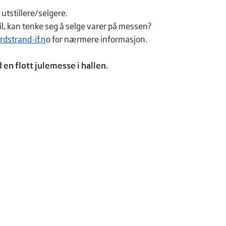
 utstillere/selgere.
til, kan tenke seg å selge varer på messen?
rdstrand-if.n
o for nærmere informasjon.
d en flott julemesse i hallen.