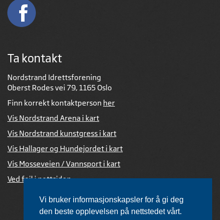
Ta kontakt
Nordstrand Idrettsforening
Oberst Rodes vei 79, 1165 Oslo
Finn korrekt kontaktperson
her
Vis Nordstrand Arena i kart
Vis Nordstrand kunstgress i kart
Vis Hallager og Hundejordet i kart
Vis Mosseveien / Vannsport i kart
Ved feil i nettsiden
Vi bruker informasjonskapsler for å gi deg
den beste opplevelsen på nettstedet vårt.