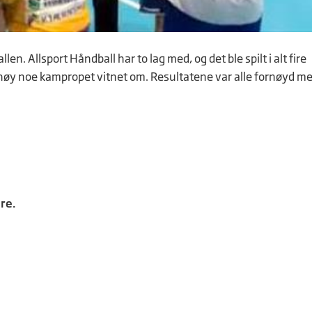
n. Allsport Håndball har to lag med, og det ble spilt i alt fire
høy noe kampropet vitnet om. Resultatene var alle fornøyd m
re.