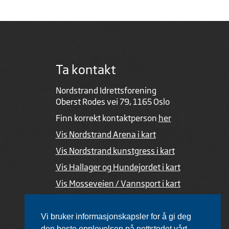
Ta kontakt
Nordstrand Idrettsforening
Oberst Rodes vei 79, 1165 Oslo
Finn korrekt kontaktperson
her
Vis Nordstrand Arena i kart
Vis Nordstrand kunstgress i kart
Vis Hallager og Hundejordet i kart
Vis Mosseveien / Vannsport i kart
Ved feil i nettsiden
Vi bruker informasjonskapsler for å gi deg
den beste opplevelsen på nettstedet vårt.