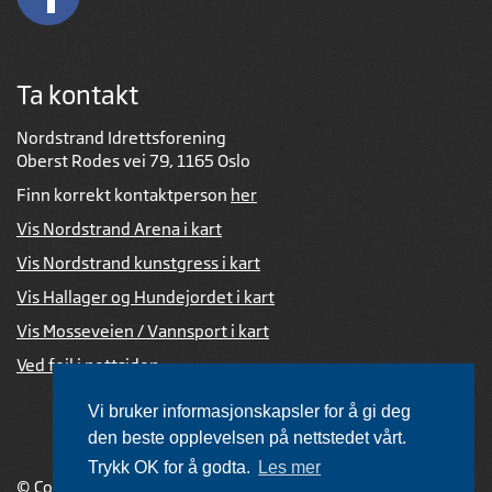
Ta kontakt
Nordstrand Idrettsforening
Oberst Rodes vei 79, 1165 Oslo
Finn korrekt kontaktperson
her
Vis Nordstrand Arena i kart
Vis Nordstrand kunstgress i kart
Vis Hallager og Hundejordet i kart
Vis Mosseveien / Vannsport i kart
Ved feil i nettsiden
Vi bruker informasjonskapsler for å gi deg
den beste opplevelsen på nettstedet vårt.
Trykk OK for å godta.
Les mer
© Copyright 2026 |
Personvernerklæring