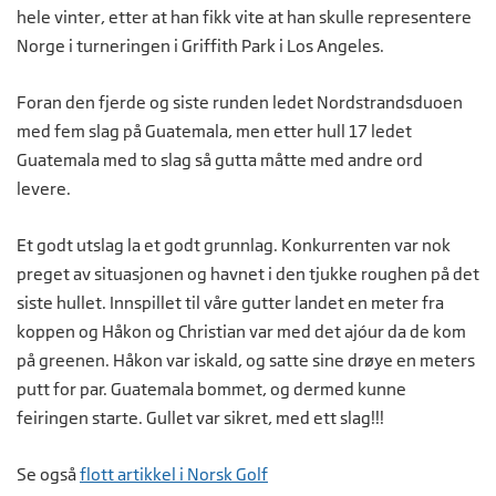
hele vinter, etter at han fikk vite at han skulle representere
Norge i turneringen i Griffith Park i Los Angeles.
Foran den fjerde og siste runden ledet
Nordstrandsduoen
med fem slag på Guatemala, men etter hull 17 ledet
Guatemala med to slag så gutta måtte med andre ord
levere.
Et godt utslag la et godt grunnlag. Konkurrenten var nok
preget av situasjonen og
havnet i den tjukke roughen på det
siste hullet
. Innspillet til våre gutter landet en meter fra
koppen og
Håkon og Christian var med det ajóur da de kom
på greenen.
Håkon var iskald, og satte sine drøye en meters
putt for par. Guatemala bommet, og dermed kunne
feiringen starte. G
ullet var sikret, med ett slag!!!
Se også
flott artikkel i Norsk Golf