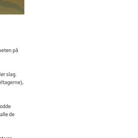
rheten på
er slag.
deltagerne),
rodde
alle de