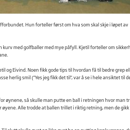
lfforbundet. Hun forteller først om hva som skal skje i løpet av
egen kurv med golfballer med mye påfyll. Kjetil forteller om sikke
ane.
il og Eivind. Noen fikk gode tips til hvordan få til bedre grep ell
herlig smil ("Yes jeg fikk det til", var å se i hele ansiktet til 
 for øynene, så skulle man putte en ball i retningen hvor man t
øyene. Alle trodde at ballen trillet i riktig retning, men de gikk 