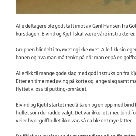
Alle deltagere ble godt tatt imot av Gøril Hansen fra Go
kursdagen. Eivind og Kjetil skal være våre instruktører.
Gruppen blir delt i to, øvet og ikke øvet. Alle fikk sin 
banen og hva man må tenke på når man er på en golfb
Alle fikk til mange gode slag med god instruksjon fra Kjet
Etter en time med øving på korte og lange slag samt masse 
flyttet vi oss til putting-området.
Eivind og Kjetil startet med å ta en og en opp med bind
hullet som de hadde valgt. Det var ikke lett med bind for 
veier hvor golfhullet ikke var, så da ble det mye latter.