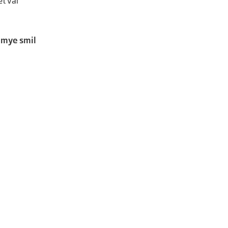
et var
 mye smil