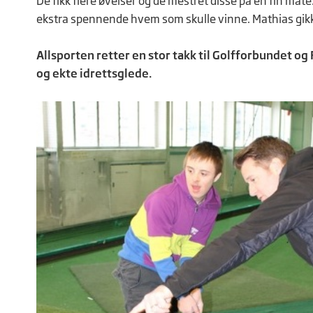
De fikk flere øvelser og de mestret disse på en fin måte.
ekstra spennende hvem som skulle vinne. Mathias gikk 
Allsporten retter en stor takk til Golfforbundet 
og ekte idrettsglede.