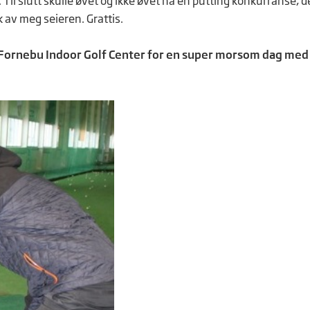
 Til slutt skulle øvet og ikke øvet ha en putting konkurranse, d
av meg seieren. Grattis.
og Fornebu Indoor Golf Center for en super morsom dag med