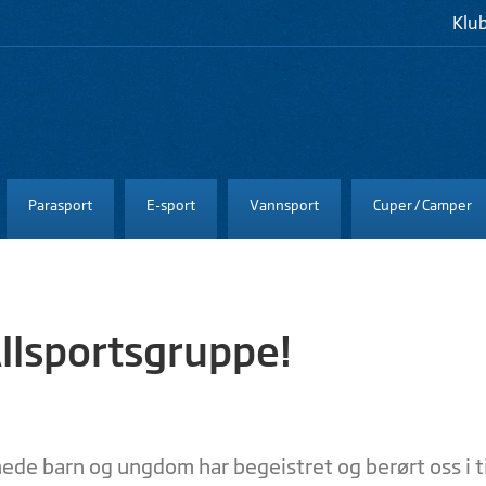
Klu
Parasport
E-sport
Vannsport
Cuper / Camper
Allsportsgruppe!
e barn og ungdom har begeistret og berørt oss i ti