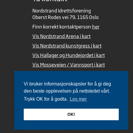
Nordstrand Idrettsforening
Oberst Rodes vei 79, 1165 Oslo
Finn korrekt kontaktperson
her
Vis Nordstrand Arena i kart
Vis Nordstrand kunstgress i kart
Vis Hallager og Hundejordet i kart
Vis Mosseveien / Vannsport i kart
Ved feil i nettsiden
Vi bruker informasjonskapsler for å gi deg
den beste opplevelsen på nettstedet vårt.
Trykk OK for å godta.
Les mer
Utviklet av Netlab
,
publiseres med eRedaktør
OK!