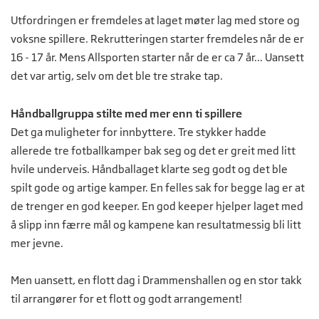
Utfordringen er fremdeles at laget møter lag med store og
voksne spillere. Rekrutteringen starter fremdeles når de er
16 - 17 år. Mens Allsporten starter når de er ca 7 år... Uansett
det var artig, selv om det ble tre strake tap.
Håndballgruppa stilte med mer enn ti spillere
Det ga muligheter for innbyttere. Tre stykker hadde
allerede tre fotballkamper bak seg og det er greit med litt
hvile underveis. Håndballaget klarte seg godt og det ble
spilt gode og artige kamper. En felles sak for begge lag er at
de trenger en god keeper. En god keeper hjelper laget med
å slipp inn færre mål og kampene kan resultatmessig bli litt
mer jevne.
Men uansett, en flott dag i Drammenshallen og en stor takk
til arrangører for et flott og godt arrangement!