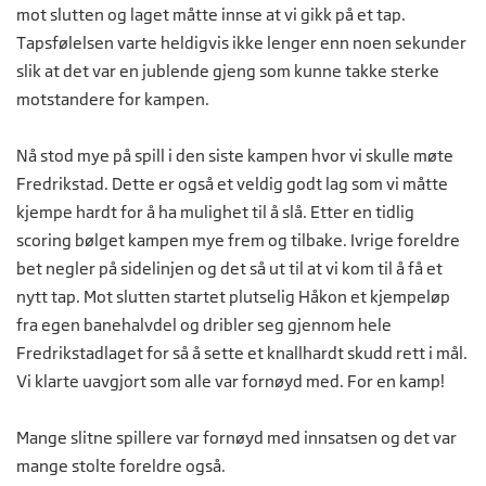
mot slutten og laget måtte innse at vi gikk på et tap.
Tapsfølelsen varte heldigvis ikke lenger enn noen sekunder
slik at det var en jublende gjeng som kunne takke sterke
motstandere for kampen.
Nå stod mye på spill i den siste kampen hvor vi skulle møte
Fredrikstad. Dette er også et veldig godt lag som vi måtte
kjempe hardt for å ha mulighet til å slå. Etter en tidlig
scoring bølget kampen mye frem og tilbake. Ivrige foreldre
bet negler på sidelinjen og det så ut til at vi kom til å få et
nytt tap. Mot slutten startet plutselig Håkon et kjempeløp
fra egen banehalvdel og dribler seg gjennom hele
Fredrikstadlaget for så å sette et knallhardt skudd rett i mål.
Vi klarte uavgjort som alle var fornøyd med. For en kamp!
Mange slitne spillere var fornøyd med innsatsen og det var
mange stolte foreldre også.