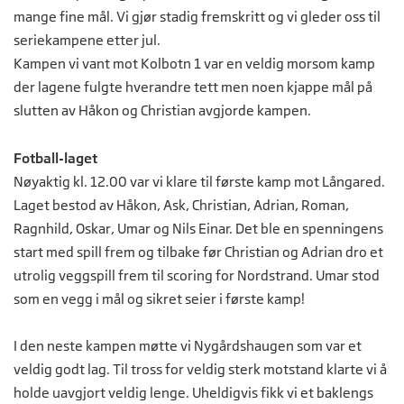
mange fine mål. Vi gjør stadig fremskritt og vi gleder oss til
seriekampene etter jul.
Kampen vi vant mot Kolbotn 1 var en veldig morsom kamp
der lagene fulgte hverandre tett men noen kjappe mål på
slutten av Håkon og Christian avgjorde kampen.
Fotball-laget
Nøyaktig kl. 12.00 var vi klare til første kamp mot Långared.
Laget bestod av Håkon, Ask, Christian, Adrian, Roman,
Ragnhild, Oskar, Umar og Nils Einar. Det ble en spenningens
start med spill frem og tilbake før Christian og Adrian dro et
utrolig veggspill frem til scoring for Nordstrand. Umar stod
som en vegg i mål og sikret seier i første kamp!
I den neste kampen møtte vi Nygårdshaugen som var et
veldig godt lag. Til tross for veldig sterk motstand klarte vi å
holde uavgjort veldig lenge. Uheldigvis fikk vi et baklengs