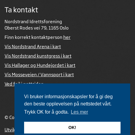
Ta kontakt
Nordstrand Idrettsforening
Oberst Rodes vei 79, 1165 Oslo
Finn korrekt kontaktperson
her
Vis Nordstrand Arena i kart
Vis Nordstrand kunstgress i kart
Vis Hallager og Hundejordet i kart
Vis Mosseveien / Vannsport i kart
Ved feil i nettsiden
Vi bruker informasjonskapsler for å gi deg
den beste opplevelsen på nettstedet vårt.
Trykk OK for å godta.
Les mer
© Copyright 2026 |
Personvernerklæring
OK!
Utviklet av Netlab
,
publiseres med eRedaktør