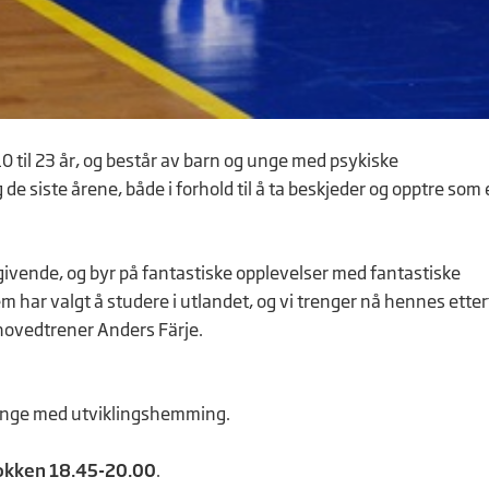
 10 til 23 år, og består av barn og unge med psykiske
 de siste årene, både i forhold til å ta beskjeder og opptre som e
givende, og byr på fantastiske opplevelser med fantastiske
em har valgt å studere i utlandet, og vi trenger nå hennes etter
ovedtrener Anders Färje.
g unge med utviklingshemming.
okken 18.45-20.00
.