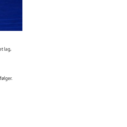
t lag,
følger.