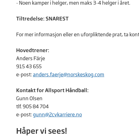
- Noen kamper i helger, men maks 3-4 helger i året.
Tiltredelse: SNAREST
For mer informasjon eller en uforpliktende prat, ta kon
Hovedtrener:
Anders Färje
915 43 655
e-post:
anders.faerje@norskeskog.com
Kontakt for Allsport Håndball:
Gunn Olsen
tlf. 905 84 704
e-post:
gunn@2cvkarriere.no
Håper vi sees!