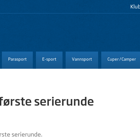
Klu
Parasport
E-sport
Vannsport
Cuper / Camper
første serierunde
rste serierunde.