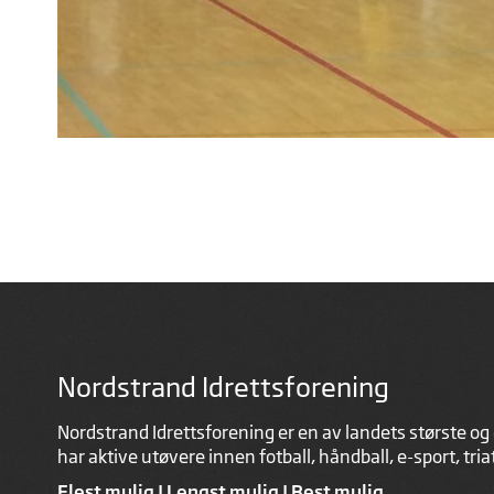
Nordstrand Idrettsforening
Nordstrand Idrettsforening er en av landets største og 
har aktive utøvere innen fotball, håndball, e-sport, tri
Flest mulig | Lengst mulig | Best mulig