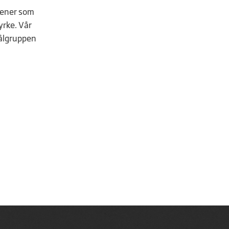
trener som
yrke. Vår
målgruppen