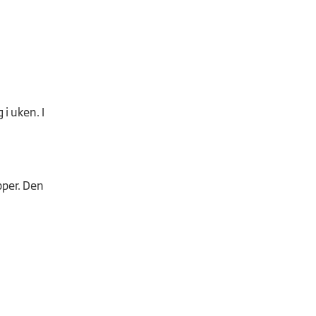
i uken. I
pper. Den