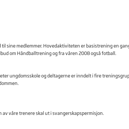
ud til sine medlemmer. Hovedaktiviteten er basistrening en gang 
lbud om Håndballtrening og fra våren 2008 også fotball.
ter ungdomsskole og deltagerne er inndelt i fire treningsgru
ungdommen.
en av våre trenere skal ut i svangerskapspermisjon.