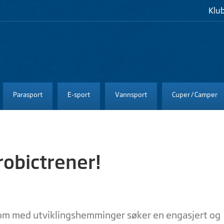
Klu
Parasport
E-sport
Vannsport
Cuper / Camper
robictrener!
om med utviklingshemminger søker en engasjert og