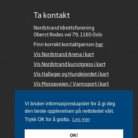
Ta kontakt
Nordstrand Idrettsforening
Oberst Rodes vei 79, 1165 Oslo
Finn korrekt kontaktperson
her
Vis Nordstrand Arena i kart
Vis Nordstrand kunstgress i kart
Vis Hallager og Hundejordet i kart
Vis Mosseveien / Vannsport i kart
Ved feil i nettsiden
Vi bruker informasjonskapsler for å gi deg
den beste opplevelsen på nettstedet vårt.
Trykk OK for å godta.
Les mer
Utviklet av Netlab
,
publiseres med eRedaktør
OK!