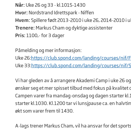
Når:
Uke 26 og 33 - kl.1015-1430
Hvor:
Nordstrand Idrettspark - Niffen
Hvem:
Spillere født 2013-2010 i uke 26, 2014-2010 i 
Trenere:
Markus Cham og dyktige assistenter
Pris:
1100,- for 3 dager
Påmelding og mer informasjon:
Uke 26:
https://club.spond.com/landing/courses/
Uke 33:
https://club.spond.com/landing/courses/
Vi har gleden av å arrangere Akademi Camp i uke 26 
ønsker seg et mer spisset tilbud med fokus på kvalitet o
Campen varer fra mandag-onsdag og dagen starter kl.
starter kl.1030. Kl.1200 tar vi lunsjpause ca. en halvti
økt som varer frem til 1430.
A-lags trener Markus Cham, vil ha ansvar for det sport