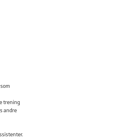
n som
e trening
ns andre
ssistenter.