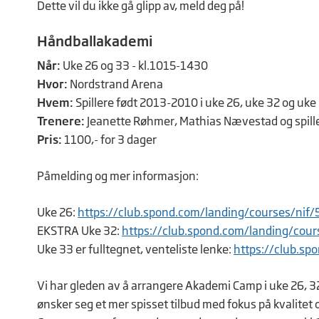
Dette vil du ikke gå glipp av, meld deg på!
Håndballakademi
Når:
Uke 26 og 33 - kl.1015-1430
Hvor:
Nordstrand Arena
Hvem:
Spillere født 2013-2010 i uke 26, uke 32 og uke
Trenere:
Jeanette Røhmer, Mathias Nævestad og spiller
Pris:
1100,- for 3 dager
Påmelding og mer informasjon:
Uke 26:
https://club.spond.com/landing/courses/
EKSTRA Uke 32:
https://club.spond.com/landing/c
Uke 33 er fulltegnet, venteliste lenke:
https://club.s
Vi har gleden av å arrangere Akademi Camp i uke 26,
ønsker seg et mer spisset tilbud med fokus på kvalitet o