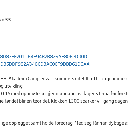
uke 33
nif/F8D87EF701D64E9487B826AE8062D90D
nif/5DB5DDF982A346CDBAC0CF9DBD61D6AA
og 33! Akademi Camp er vårt sommerskoletilbud til ungdomme
g utvikling.
10.15 med oppmøte og gjennomgang av dagens tema før først
me før det blir en teoridel. Klokken 1300 sparker vi i gang dage
slige opplegget samt holde foredrag. Med seg får han dyktige a