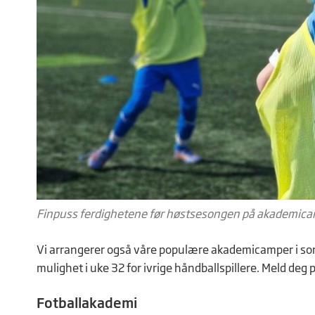
Finpuss ferdighetene før høstsesongen på akademica
Vi arrangerer også våre populære akademicamper i som
mulighet i uke 32 for ivrige håndballspillere. Meld deg p
Fotballakademi