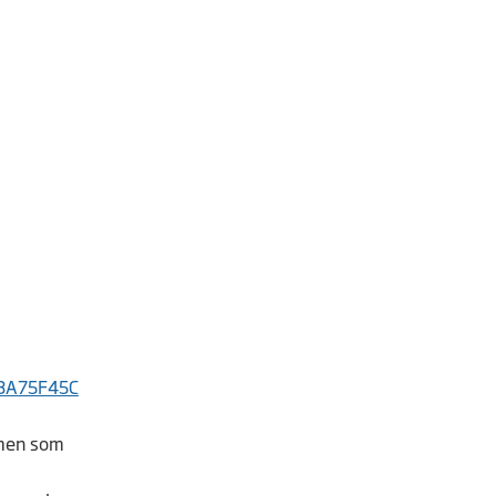
DBA75F45C
mmen som