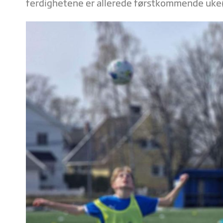
ferdighetene er allerede førstkommende uke(u