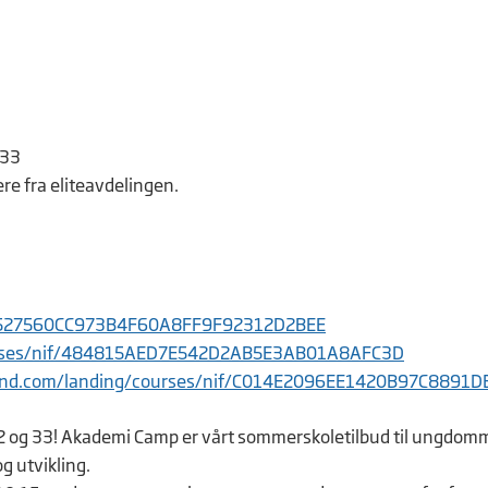
 33
e fra eliteavdelingen.
nif/527560CC973B4F60A8FF9F92312D2BEE
ourses/nif/484815AED7E542D2AB5E3AB01A8AFC3D
pond.com/landing/courses/nif/C014E2096EE1420B97C8891
 32 og 33! Akademi Camp er vårt sommerskoletilbud til ungdo
g utvikling.