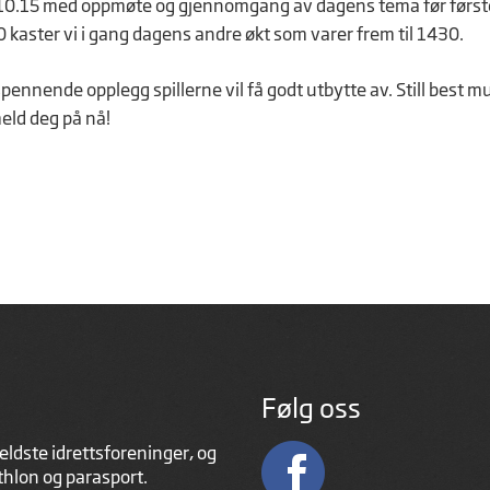
10.15 med oppmøte og gjennomgang av dagens tema før først
0 kaster vi i gang dagens andre økt som varer frem til 1430.
nnende opplegg spillerne vil få godt utbytte av. Still best mu
meld deg på nå!
Følg oss
eldste idrettsforeninger, og
athlon og parasport.