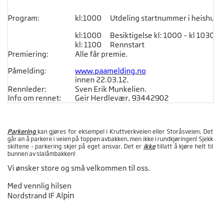
Program:
kl:
1000
Utdeling startnummer i heishus
kl:
1000
Besiktigelse kl: 1000 – kl 1030
kl:
1100
Rennstart
Premiering:
Alle får premie.
Påmelding:
www.paamelding.no
innen 22.03.12.
Rennleder:
Sven Erik Munkelien.
Info om rennet:
Geir Herdlevær, 93442902
Parkering
kan gjøres for eksempel i Kruttverkveien eller Storåsveien. Det
går an å parkere i veien på toppen avbakken, men ikke i rundkjøringen! Sjekk
skiltene - parkering skjer på eget ansvar. Det er
ikke
tillatt å kjøre helt til
bunnen av slalåmbakken!
Vi ønsker store og små velkommen til oss.
Med vennlig hilsen
pin
Nordstrand IF Al