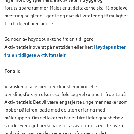
mye moro og spennende aktiviteter i trygge og
forutsigbare rammer. Målet er at deltakerne skal få oppleve
mestring og glede i kjente og nye aktiviteter og få mulighet
til å bli kjent med andre.
Se noen av høydepunktene fra en tidligere
Aktivitetsleir øverst på nettsiden eller her:
Høydepunkter
fra en tidligere Aktivitetsleir
For alle
Vi ønsker at alle med utviklingshemming eller
utviklingsforstyrrelser skal føle seg velkomne til å delta på
Aktivitetsleir. Det vil være engasjerte unge mennesker som
jobber på leiren, både med og uten erfaring med
målgruppen. Om deltakeren har et tilretteleggingsbehov
som krever eget personal eller assistenter, så vil det være
mulig å ha med seg ledsager(e) - informer om det i