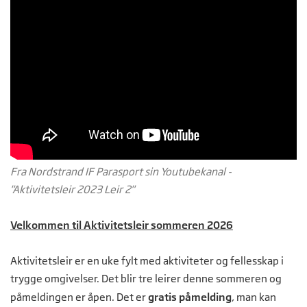
Fra Nordstrand IF Parasport sin Youtubekanal -
"Aktivitetsleir 2023 Leir 2"
Velkommen til Aktivitetsleir sommeren 2026
Aktivitetsleir er en uke fylt med aktiviteter og fellesskap i
trygge omgivelser. Det blir tre leirer denne sommeren og
påmeldingen er åpen. Det er
gratis påmelding
, man kan